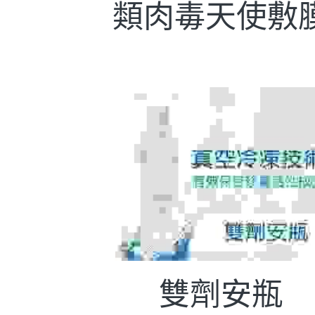
類肉毒天使敷
雙劑安瓶