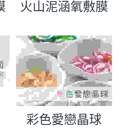
膜
火山泥涵氧敷膜
彩色愛戀晶球